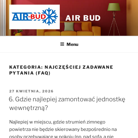
Przejdź
do
AIR BUD
treści
Menu
KATEGORIA:
NAJCZĘŚCIEJ ZADAWANE
PYTANIA (FAQ)
OPUBLIKOWANE
27 KWIETNIA, 2026
W
6. Gdzie najlepiej zamontować jednostkę
wewnętrzną?
Najlepiej w miejscu, gdzie strumień zimnego
powietrza nie będzie skierowany bezpośrednio na
osoby przebywające w pokoju (np. nad sofą, a nie