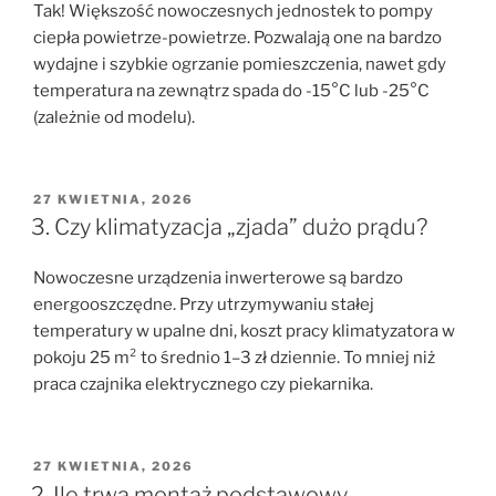
Tak! Większość nowoczesnych jednostek to pompy
ciepła powietrze-powietrze. Pozwalają one na bardzo
wydajne i szybkie ogrzanie pomieszczenia, nawet gdy
temperatura na zewnątrz spada do -15°C lub -25°C
(zależnie od modelu).
OPUBLIKOWANE
27 KWIETNIA, 2026
W
3. Czy klimatyzacja „zjada” dużo prądu?
Nowoczesne urządzenia inwerterowe są bardzo
energooszczędne. Przy utrzymywaniu stałej
temperatury w upalne dni, koszt pracy klimatyzatora w
pokoju 25 m² to średnio 1–3 zł dziennie. To mniej niż
praca czajnika elektrycznego czy piekarnika.
OPUBLIKOWANE
27 KWIETNIA, 2026
W
2. Ile trwa montaż podstawowy