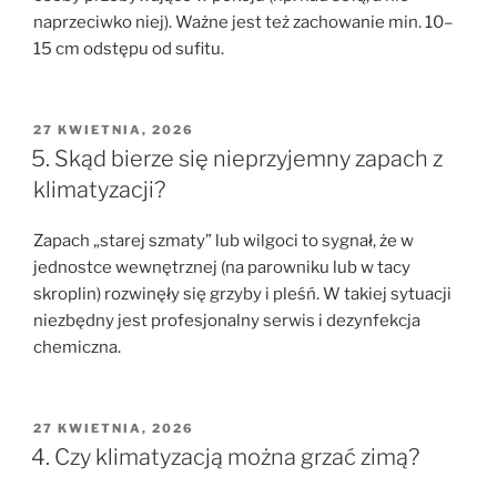
naprzeciwko niej). Ważne jest też zachowanie min. 10–
15 cm odstępu od sufitu.
OPUBLIKOWANE
27 KWIETNIA, 2026
W
5. Skąd bierze się nieprzyjemny zapach z
klimatyzacji?
Zapach „starej szmaty” lub wilgoci to sygnał, że w
jednostce wewnętrznej (na parowniku lub w tacy
skroplin) rozwinęły się grzyby i pleśń. W takiej sytuacji
niezbędny jest profesjonalny serwis i dezynfekcja
chemiczna.
OPUBLIKOWANE
27 KWIETNIA, 2026
W
4. Czy klimatyzacją można grzać zimą?